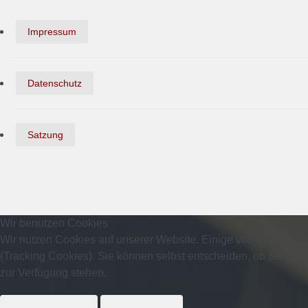
Impressum
Datenschutz
Satzung
Wir benutzen Cookies
Wir nutzen Cookies auf unserer Website. Einige von ihnen sind
(Tracking Cookies). Sie können selbst entscheiden, ob Sie die
zur Verfügung stehen.