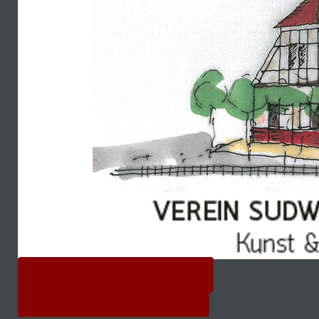
INFO@SUDWEYHER-BAHNHOF.DE
WWW.SUDWEYHER-BAHNHOF.DE