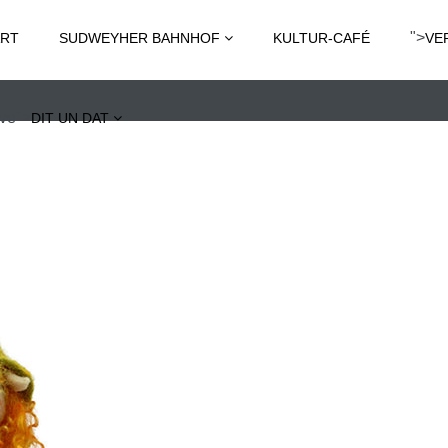
">
ART
SUDWEYHER BAHNHOF
KULTUR-CAFÉ
VE
ive">
DIT UN DAT